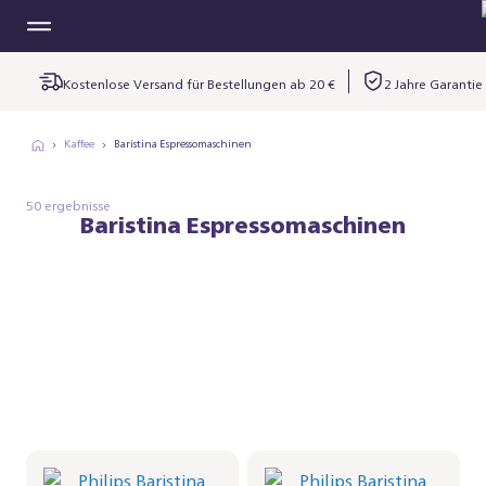
Kostenlose Versand für Bestellungen ab 20 €
2 Jahre Garantie
Kaffee
Baristina Espressomaschinen
50 ergebnisse
Baristina Espressomaschinen
Philips Baristina Latte -
Philips Baristina Latte -
Schwarz
Schwarz