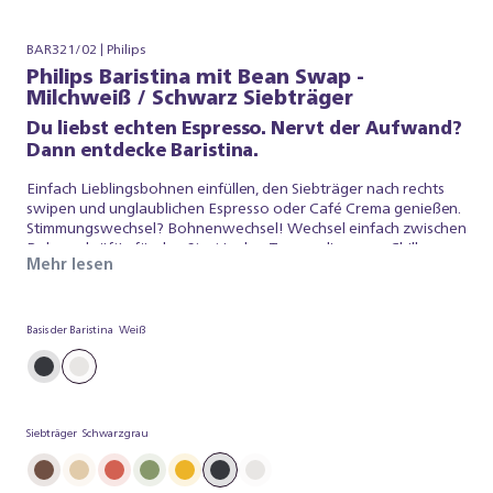
BAR321/02 | Philips
Philips Baristina mit Bean Swap -
Milchweiß / Schwarz Siebträger
Du liebst echten Espresso. Nervt der Aufwand?
Dann entdecke Baristina.
Einfach Lieblingsbohnen einfüllen, den Siebträger nach rechts
swipen und unglaublichen Espresso oder Café Crema genießen.
Stimmungswechsel? Bohnenwechsel! Wechsel einfach zwischen
Bohnen: kräftig für den Start in den Tag, medium zum Chillen
Mehr lesen
oder koffeinfrei, wenn’s entspannt bleiben soll. Dank dualem
Bohnenbehälter hast du immer zwei Sorten parat– wähl mit
einem Dreh einfach, worauf du Lust hast. Baristina kümmert sich
um den Rest.
Basis der Baristina
Weiß
Siebträger
Schwarzgrau