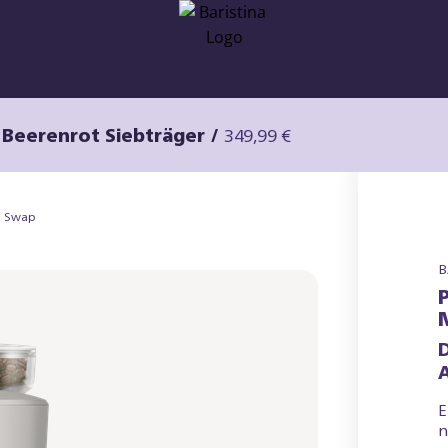
/ Beerenrot Siebträger
/
349,99 €
an Swap
B
E
n