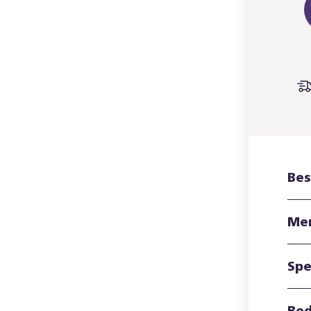
Bes
Me
Spe
Bed