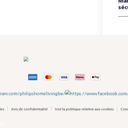
Man
séc
les
Avis de confidentialité
Voir la politique relative aux cookies
Cond
ent