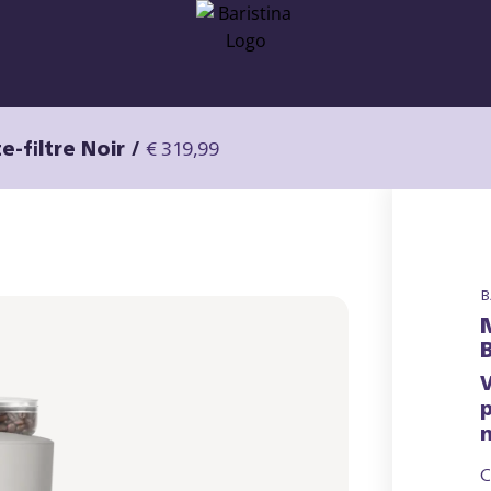
e-filtre Noir
/
€ 319,99
B
m
C