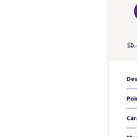
Li
Des
Poi
Car