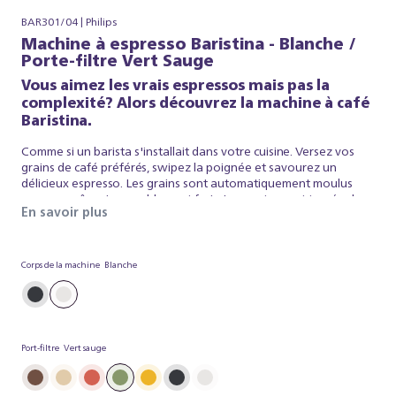
BAR301/04 | Philips
Machine à espresso Baristina - Blanche /
Porte-filtre Vert Sauge
Vous aimez les vrais espressos mais pas la
complexité? Alors découvrez la machine à café
Baristina.
Comme si un barista s'installait dans votre cuisine. Versez vos
grains de café préférés, swipez la poignée et savourez un
délicieux espresso. Les grains sont automatiquement moulus
pour un arôme incroyablement frais. La mouture est tassée dans
En savoir plus
le porte-filtre puis infusée avec la pression optimale, pour que
votre café soit aussi réussi que celui d'un barista. C'est aussi
simple que ça. Baristina s'occupe de l'espresso, et vous n'avez
plus qu'à déguster ce shot parfait. Alors, swipez la poignée, et
Corps de la machine
Blanche
préparez-vous à savourer un véritable espresso.
Port-filtre
Vert sauge