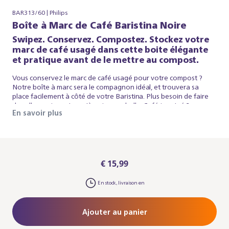
BAR313/60 | Philips
Boîte à Marc de Café Baristina Noire
Swipez. Conservez. Compostez. Stockez votre
marc de café usagé dans cette boite élégante
et pratique avant de le mettre au compost.
Vous conservez le marc de café usagé pour votre compost ?
Notre boîte à marc sera le compagnon idéal, et trouvera sa
place facilement à côté de votre Baristina. Plus besoin de faire
des allers-retours jusqu'à votre poubelle. Café terminé ?
En savoir plus
Appuyez sur le bouton et jetez le marc dans la boîte. Fabriquée
avec 60% de plastique recyclé et le style iconique de Baristina,
notre boîte s'harmonisera parfaitement avec votre machine
pour créer un look unifié.
€ 15,99
En stock, livraison en
Ajouter au panier