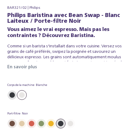
BAR321/02 | Philips
Philips Baristina avec Bean Swap - Blanc
Laiteux / Porte-filtre Noir
Vous aimez le vrai espresso. Mais pas les
contraintes ? Découvrez Baristina.
Comme si un barista s'installait dans votre cuisine. Versez vos
grains de café préférés, swipez la poignée et savourez un
délicieux espresso. Les grains sont automatiquement moulus
pour un arôme incroyablement frais. La mouture est tassée dans
En savoir plus
le porte-filtre puis infusée avec la pression optimale, pour que
votre café soit aussi réussi que celui d'un barista. C'est aussi
simple que ça. Baristina s'occupe de l'espresso, et vous n'avez
plus qu'à déguster ce shot parfait. Alors, swipez la poignée, et
Corps de la machine
Blanche
préparez-vous à savourer un véritable espresso.
Port-filtre
Noir