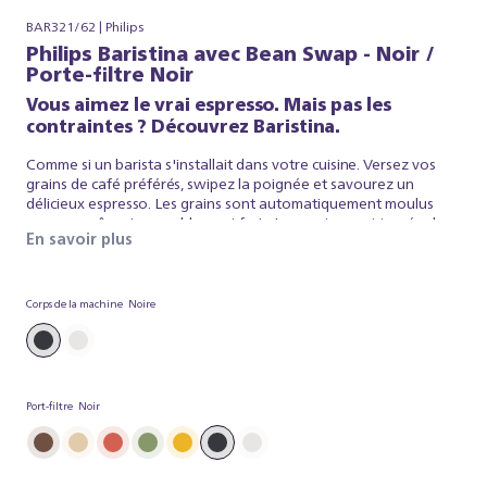
BAR321/62 | Philips
Philips Baristina avec Bean Swap - Noir /
Porte-filtre Noir
Vous aimez le vrai espresso. Mais pas les
contraintes ? Découvrez Baristina.
Comme si un barista s'installait dans votre cuisine. Versez vos
grains de café préférés, swipez la poignée et savourez un
délicieux espresso. Les grains sont automatiquement moulus
pour un arôme incroyablement frais. La mouture est tassée dans
En savoir plus
le porte-filtre puis infusée avec la pression optimale, pour que
votre café soit aussi réussi que celui d'un barista. C'est aussi
simple que ça. Baristina s'occupe de l'espresso, et vous n'avez
plus qu'à déguster ce shot parfait. Alors, swipez la poignée, et
Corps de la machine
Noire
préparez-vous à savourer un véritable espresso.
Port-filtre
Noir