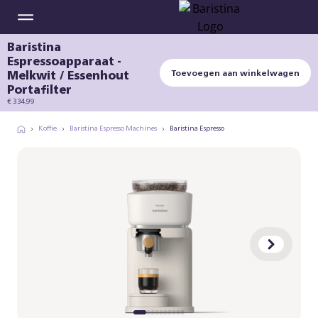
Baristina
Espressoapparaat -
Melkwit / Essenhout
Toevoegen aan winkelwagen
Portafilter
€ 334,99
Koffie
Baristina Espresso Machines
Baristina Espresso