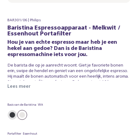
BAR301/06 | Philips
Baristina Espressoapparaat - Melkwit /
Essenhout Portafilter
Hou je van echte espresso maar heb je een
hekel aan gedoe? Dan is de Baristina
espressomachine iets voor jou.
De barista die op je aanrecht woont. Giet je favoriete bonen
erin, swipe de hendel en geniet van een ongelofelijke espresso.
Hij maalt de bonen automatisch voor een heerlijk, intens aroma.
Stampt de portafilter perfect aan. En brouwt met 16 bar
Lees meer
drukpomp, zodat je koffie smaakt net zoals een barista hem
heeft gemaakt. Zo eenvoudig is het. Baristina zorgt voor de
espresso, zodat jij kan genieten van een heerlijk, vers
gebrouwen koffie. Dus swipe de hendel - en maak je klaar voor
Basis van de Baristina
Wit
echte espresso. Zonder gedoe.
Portafilter
Essenhout