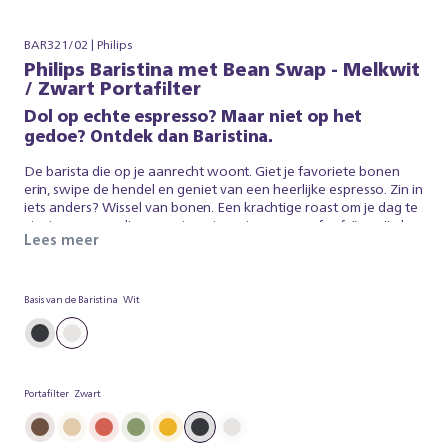
BAR321/02 | Philips
Philips Baristina met Bean Swap - Melkwit
/ Zwart Portafilter
Dol op echte espresso? Maar niet op het
gedoe? Ontdek dan Baristina.
De barista die op je aanrecht woont. Giet je favoriete bonen
erin, swipe de hendel en geniet van een heerlijke espresso. Zin in
iets anders? Wissel van bonen. Een krachtige roast om je dag te
starten, een medium roast om te ontspannen, of cafeïnevrij als
Lees meer
dat jouw ding is. Dankzij onze dubbele bonencontainer kun je
beide tegelijk gebruiken en kiezen wat bij je past. Zo eenvoudig
is het. Baristina zorgt voor de espresso, zodat jij kan genieten
van een heerlijk, vers gebrouwen koffie. Dus swipe de hendel -
Basis van de Baristina
Wit
en maak je klaar voor echte espresso. Zonder gedoe.
Portafilter
Zwart