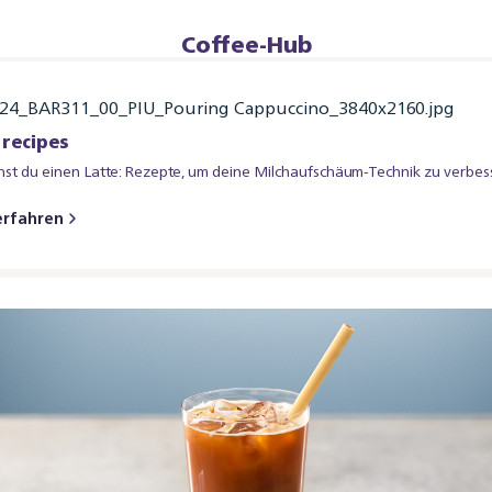
Coffee-Hub
 recipes
st du einen Latte: Rezepte, um deine Milchaufschäum-Technik zu verbes
erfahren