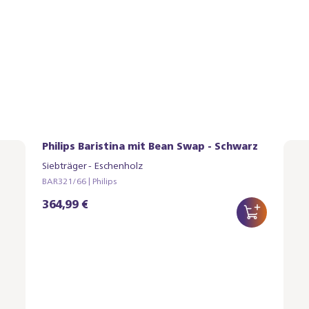
rz
Philips Baristina mit Bean Swap - Schwarz
Phi
Siebträger - Eschenholz
Sieb
BAR321/66 | Philips
BAR32
364,99 €
349