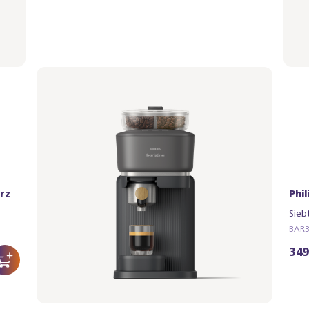
rz
Philips Baristina mit Bean Swap - Schwarz
Phi
Siebträger - Mangogelb
Sieb
BAR321/63 | Philips
BAR32
349,99 €
349