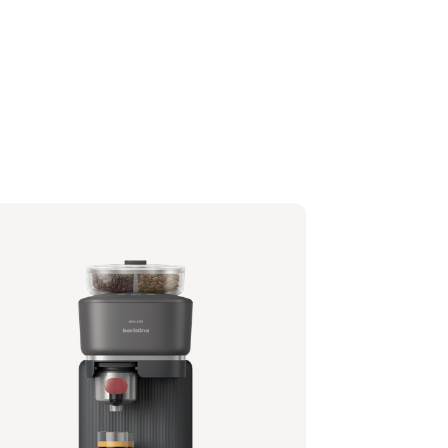
lips Baristina mit Bean Swap - Schwarz
träger - Himbeerrot
1/65 | Philips
,99 €