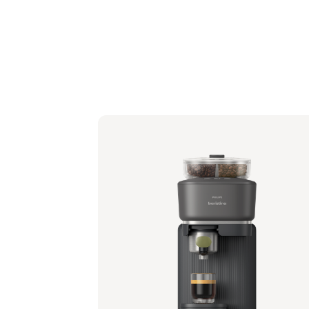
Philips Baristina mit Bean Swap - Schwa
Siebträger - Naturweiß
BAR321/61 | Philips
349,99 €