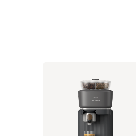
Philips Baristina mit Bean Swap - Schwa
Siebträger - Walnussholz
BAR321/67 | Philips
364,99 €