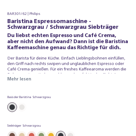
BAR301/62 | Philips
Baristina Espressomaschine -
Schwarzgrau / Schwarzgrau Siebträger
Du liebst echten Espresso und Café Crema,
aber nicht den Aufwand? Dann ist die Baristina
Kaffeemaschine genau das Richtige für dich.
Der Barista für deine Küche. Einfach Lieblingsbohnen einfüllen,
den Griff nach rechts swipen und unglaublichen Espresso oder
Café Crema genießen. Für ein freshes Kaffeearoma werden die
Bohnen automatisch gemahlen und perfekt in den Siebträger
Mehr lesen
getampert. Mit Druck auf Profiniveau entsteht ein Kaffee, der
schmeckt wie vom Barista – einfach lecker! Die Baristina
kümmert sich um alles, damit du einfach exzellenten Kaffee
genießen kannst. Worauf wartest du? Einfach Siebträger
Basis der Baristina
Schwarzgrau
swipen und echten Espresso genießen.
Siebträger
Schwarzgrau