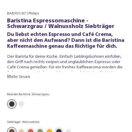
BAR301/67 | Philips
Baristina Espressomaschine -
Schwarzgrau / Walnussholz Siebträger
Du liebst echten Espresso und Café Crema,
aber nicht den Aufwand? Dann ist die Baristina
Kaffeemaschine genau das Richtige für dich.
Der Barista für deine Küche. Einfach Lieblingsbohnen einfüllen,
den Griff nach rechts swipen und unglaublichen Espresso oder
Café Crema genießen. Für ein freshes Kaffeearoma werden die
Bohnen automatisch gemahlen und perfekt in den Siebträger
Mehr lesen
getampert. Mit Druck auf Profiniveau entsteht ein Kaffee, der
schmeckt wie vom Barista – einfach lecker! Die Baristina
kümmert sich um alles, damit du einfach exzellenten Kaffee
genießen kannst. Worauf wartest du? Einfach Siebträger
Basis der Baristina
Schwarzgrau
swipen und echten Espresso genießen.
Siebträger
Walnussholz