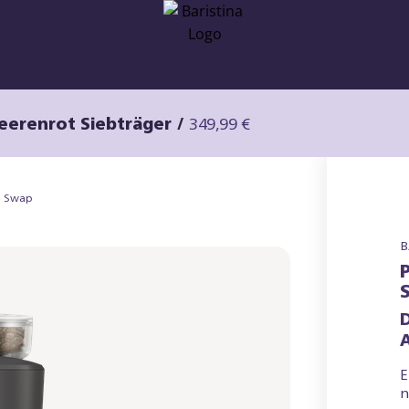
Beerenrot Siebträger
/
349,99 €
an Swap
B
E
n