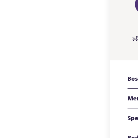
Bes
Me
Spe
Bed