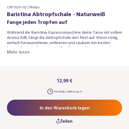
CRP1025/02 | Philips
Baristina Abtropfschale - Naturweiß
Fange jeden Tropfen auf
Während die Baristina-Espressomaschine deine Tasse mit vollem
Aroma füllt, fängt die Abtropfschale den Rest auf. Wenn nötig,
einfach herausnehmen, entleeren und säubern.Am besten
kompatibel mit allen naturweißen Baristina Espressomaschinen
Mehr lesen
aufgrund der Farbe, funktioniert auch bei den schwarzgrauen
Baristina-Espressomaschinen. Hinweis: Du benötigst
möglicherweise auch die Baristina-Tassenablage.
12,99 €
Vorrätig, Lieferung in
In den Warenkorb legen
Teilen