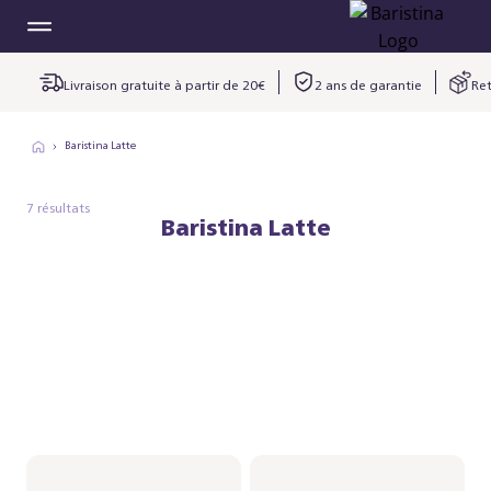
Livraison gratuite à partir de 20€
2 ans de garantie
Ret
Baristina Latte
7 résultats
Baristina Latte
Philips Baristina Latte -
Philips Baristina Latte -
Blanc
Blanc