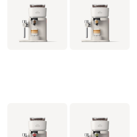
Porte-filtre - Bois de Noyer
Porte-filtre - Bois de Hêtre
BAR401/07 | Philips
BAR401/06 | Philips
524,99 €
524,99 €
Philips Baristina Latte -
Philips Baristina Latte -
Blanc
Blanc
Porte-filtre - Rouge Framboise
Porte-filtre - Vert Sauge
BAR401/05 | Philips
BAR401/04 | Philips
499,99 €
499,99 €