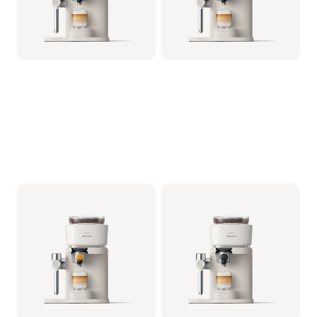
Philips Baristina Latte -
Philips Baristina Latte -
Blanc
Blanc
Porte-filtre - Jaune Mangue
Porte-filtre - Noir
BAR401/03 | Philips
BAR401/02 | Philips
499,99 €
499,99 €