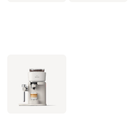
Philips Baristina Latte -
Blanc
Porte-filtre - Blanc
BAR401/01 | Philips
499,99 €