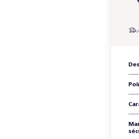
Li
Des
Poi
Car
Man
séc