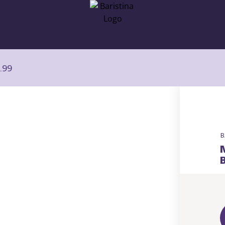
.99
B