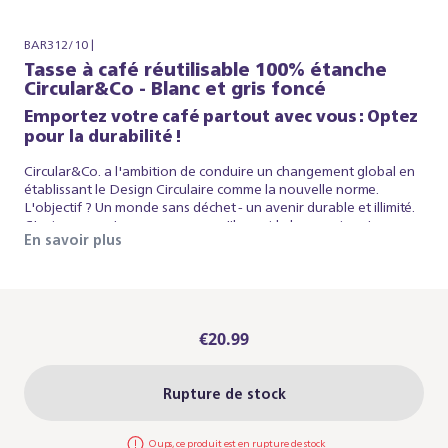
BAR312/10 |
Tasse à café réutilisable 100% étanche
Circular&Co - Blanc et gris foncé
Emportez votre café partout avec vous : Optez
pour la durabilité !
Circular&Co. a l'ambition de conduire un changement global en
établissant le Design Circulaire comme la nouvelle norme.
L'objectif ? Un monde sans déchet - un avenir durable et illimité.
C'est pourquoi nous pensons qu'ils sont le bon partenaire pour
En savoir plus
nous. Découvrez la première tasse à café réutilisable au monde,
100% étanche, dans un format pratique de 227 ml. Fabriquée à
partir de gobelets en papier à usage unique, elle permet non
seulement de réduire l'utilisation de gobelets jetables, mais
également de donner une seconde vie à ceux qui étaient déjà
en circulation ! De plus, elle s'adapte parfaitement sous votre
€20.99
machine à expresso Baristina pour un café en toute simplicité.
Rejoignez-nous dans notre parcours vers la durabilité, de la
récolte des grains à la tasse. Remarque : Ce mug de voyage n’est
Rupture de stock
pas isotherme. Il a été conçu pour transporter votre boisson de
manière pratique lorsque vous êtes en déplacement. Il ne
maintiendra pas la température de votre boisson pendant une
Oups, ce produit est en rupture de stock