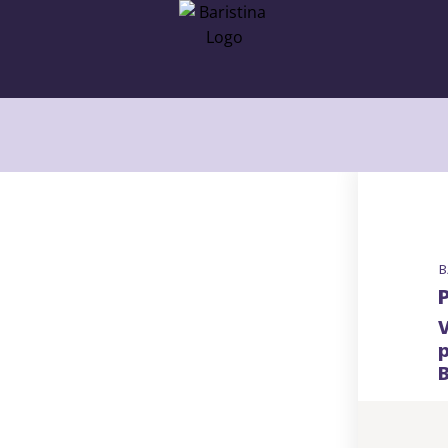
B
P
B