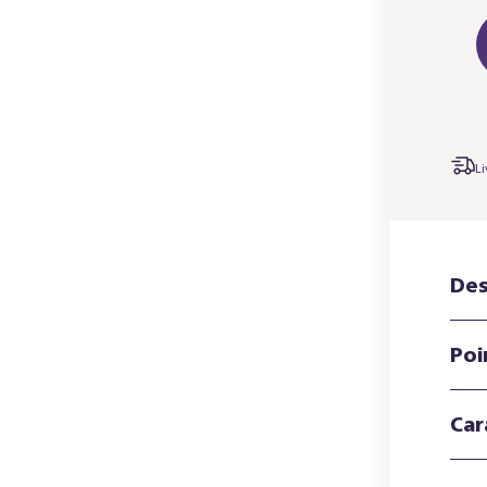
Li
Des
Poi
Car