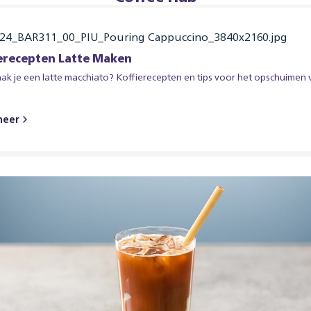
erecepten Latte Maken
k je een latte macchiato? Koffierecepten en tips voor het opschuimen 
meer