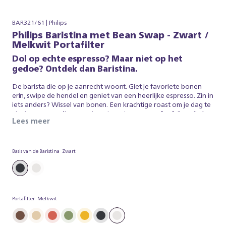
BAR321/61 | Philips
Philips Baristina met Bean Swap - Zwart /
Melkwit Portafilter
Dol op echte espresso? Maar niet op het
gedoe? Ontdek dan Baristina.
De barista die op je aanrecht woont. Giet je favoriete bonen
erin, swipe de hendel en geniet van een heerlijke espresso. Zin in
iets anders? Wissel van bonen. Een krachtige roast om je dag te
starten, een medium roast om te ontspannen, of cafeïnevrij als
Lees meer
dat jouw ding is. Dankzij onze dubbele bonencontainer kun je
beide tegelijk gebruiken en kiezen wat bij je past. Zo eenvoudig
is het. Baristina zorgt voor de espresso, zodat jij kan genieten
van een heerlijk, vers gebrouwen koffie. Dus swipe de hendel -
Basis van de Baristina
Zwart
en maak je klaar voor echte espresso. Zonder gedoe.
Portafilter
Melkwit