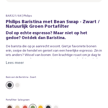
BAR321/64 | Philips
Philips Baristina met Bean Swap - Zwart /
Natuurlijk Groen Portafilter
Dol op echte espresso? Maar niet op het
gedoe? Ontdek dan Baristina.
De barista die op je aanrecht woont. Giet je favoriete bonen
erin, swipe de hendel en geniet van een heerlijke espresso. Zin in
iets anders? Wissel van bonen. Een krachtige roast om je dag te
starten, een medium roast om te ontspannen, of cafeïnevrij als
Lees meer
dat jouw ding is. Dankzij onze dubbele bonencontainer kun je
beide tegelijk gebruiken en kiezen wat bij je past. Zo eenvoudig
is het. Baristina zorgt voor de espresso, zodat jij kan genieten
van een heerlijk, vers gebrouwen koffie. Dus swipe de hendel -
Basis van de Baristina
Zwart
en maak je klaar voor echte espresso. Zonder gedoe.
Portafilter
Salie groen