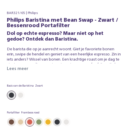
BAR321/65 | Philips
Philips Baristina met Bean Swap - Zwart /
Bessenrood Portafilter
Dol op echte espresso? Maar niet op het
gedoe? Ontdek dan Baristina.
De barista die op je aanrecht woont. Giet je favoriete bonen
erin, swipe de hendel en geniet van een heerlijke espresso. Zin in
iets anders? Wissel van bonen. Een krachtige roast om je dag te
starten, een medium roast om te ontspannen, of cafeïnevrij als
Lees meer
dat jouw ding is. Dankzij onze dubbele bonencontainer kun je
beide tegelijk gebruiken en kiezen wat bij je past. Zo eenvoudig
is het. Baristina zorgt voor de espresso, zodat jij kan genieten
van een heerlijk, vers gebrouwen koffie. Dus swipe de hendel -
Basis van de Baristina
Zwart
en maak je klaar voor echte espresso. Zonder gedoe.
Portafilter
Framboos rood