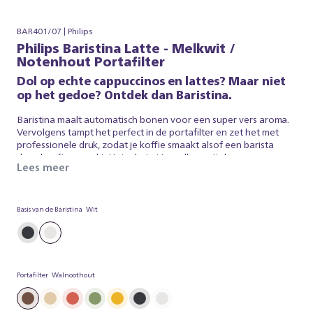
BAR401/07 | Philips
Philips Baristina Latte - Melkwit /
Notenhout Portafilter
Dol op echte cappuccinos en lattes? Maar niet
op het gedoe? Ontdek dan Baristina.
Baristina maalt automatisch bonen voor een super vers aroma.
Vervolgens tampt het perfect in de portafilter en zet het met
professionele druk, zodat je koffie smaakt alsof een barista
deze heeft gemaakt. Het schuimt je melk moeiteloos op.
Lees meer
Baristina zorgt voor de espresso en het melkschuim, zodat jij
simpelweg kunt genieten van een voortreffelijke koffie. Dus
beweeg de hendel - en maak je klaar voor een echte
cappuccino, op een eenvoudige manier gemaakt.
Basis van de Baristina
Wit
Portafilter
Walnoothout