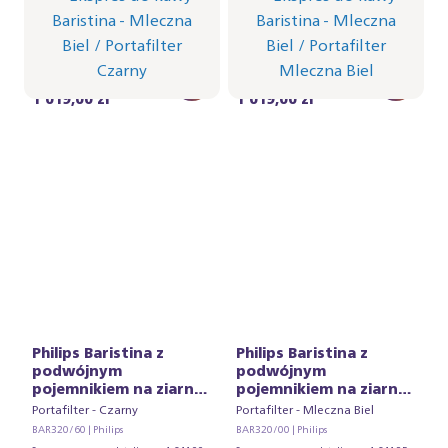
Portafilter - Czarny
Portafilter - Mleczna Biel
BAR301/02 | Philips
BAR301/01 | Philips
Sugerowana cena detaliczna
Sugerowana cena detaliczna
1 399,00 zł
1 399,00 zł
1 019,00 zł
1 019,00 zł
Philips Baristina z
Philips Baristina z
podwójnym
podwójnym
pojemnikiem na ziarna
pojemnikiem na ziarna
- Czarny
- Mleczna Biel
Portafilter - Czarny
Portafilter - Mleczna Biel
BAR320/60 | Philips
BAR320/00 | Philips