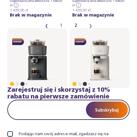
Sugerowana cena detaliczna
1 644,00
Sugerowana cena detaliczna
1 644,95
zł
zł
1 439,00 zł
1 439,00 zł
Brak w magazynie
Brak w magazynie
‹
›
1
2
+
+
Zarejestruj się i skorzystaj z 10%
rabatu na pierwsze zamówienie
Subskrybuj
Podając nam swój adres e-mail, zgadzasz się na