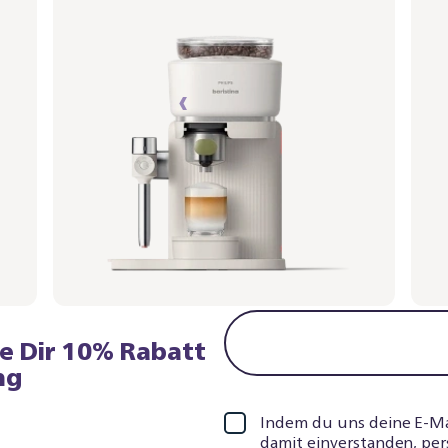
Siebträger - Blattgrün
Sieb
BAR401/04 | Philips
BAR40
499,99 €
499
‹
›
1
2
re Dir 10% Rabatt
ng
Indem du uns deine E-Mail
damit einverstanden, per