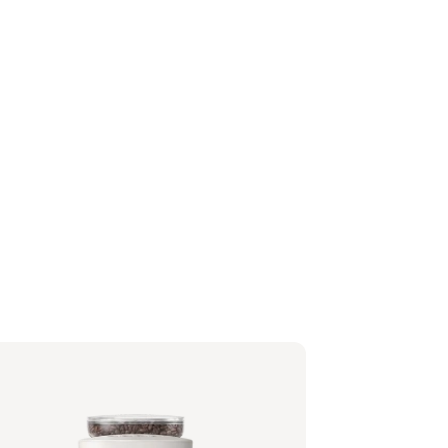
lips Baristina Latte - Milchig Weiß
träger - Eschenholz
1/06 | Philips
,99 €