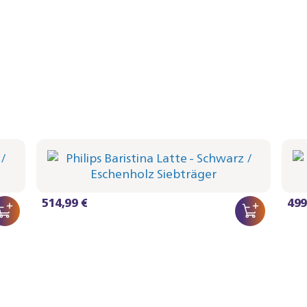
Philips Baristina Latte - Schwarz
Phi
Siebträger - Eschenholz
Sieb
BAR401/66 | Philips
BAR40
514,99 €
499