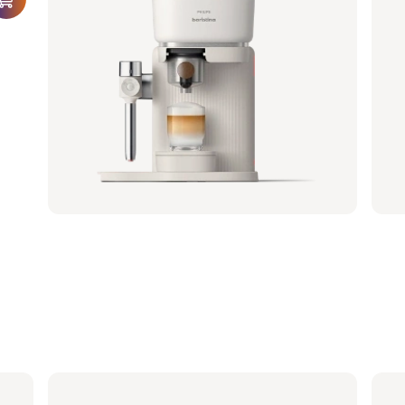
Philips Baristina Latte - Milchig Weiß
Phi