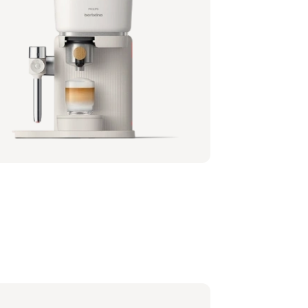
lips Baristina Latte - Milchig Weiß