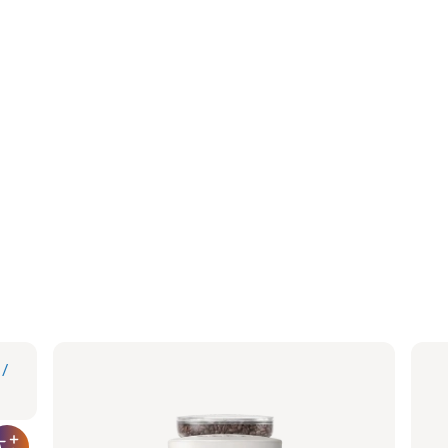
Philips Baristina Latte - Milchig Weiß
Phi
Siebträger - Walnussholz
Sieb
BAR401/07 | Philips
BAR40
514,99 €
514