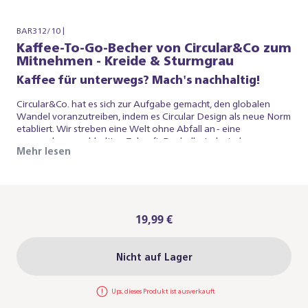
BAR312/10 |
Kaffee-To-Go-Becher von Circular&Co zum
Mitnehmen - Kreide & Sturmgrau
Kaffee für unterwegs? Mach's nachhaltig!
Circular&Co. hat es sich zur Aufgabe gemacht, den globalen
Wandel voranzutreiben, indem es Circular Design als neue Norm
etabliert. Wir streben eine Welt ohne Abfall an - eine
grenzenlose, nachhaltige Zukunft. Deshalb sind wir der
Mehr lesen
Meinung, dass Circular&Co. der richtige Partner für uns ist.
Genieße den weltweit ersten, 100 % auslaufsicheren Kaffee-To-
Go-Becher im handlichen 227-ml-Format. Da er aus Einweg-
Pappbechern hergestellt wird, sparst du nicht nur Einwegbecher
ein, sondern nutzt auch die Becher, die bereits im Umlauf waren!
Außerdem passt er perfekt unter deine Baristina
19,99 €
Espressomaschine. Sei Teil von uns auf dem Weg zu mehr
Nachhaltigkeit - von der Bohne bis zur Tasse. Hinweis: Dieser To-
Go-Becher ist nicht isoliert und für unterwegs konzipiert. Er hält
Nicht auf Lager
die Temperatur deines Getränks nicht über einen längeren
Zeitraum.
Ups, dieses Produkt ist ausverkauft