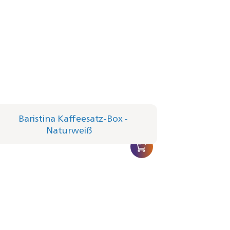
istina Kaffeesatz-Box - Naturweiß
3/00 | Philips
99 €