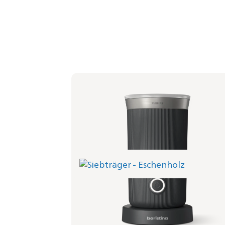
Siebträger - Eschenholz
BAR310/80 | Philips
44,99 €