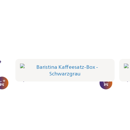
e
Baristina Kaffeesatz-Box - Schwarzgrau
Bar
BAR313/60 | Philips
BAR31
14,99 €
14,