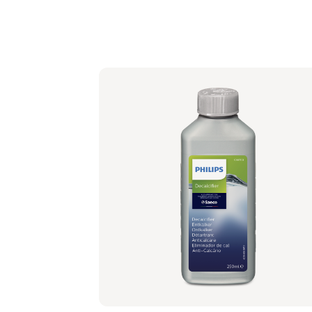
Baristina Milchaufschäumer - Schwarzg
BAR311/60 | Philips
Unverbindliche Preisempfehlung
94,99 €
66,99 €