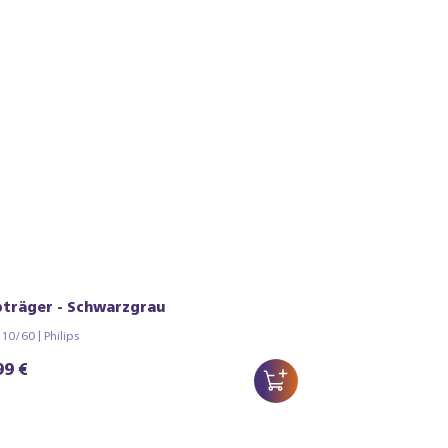
bträger - Schwarzgrau
0/60 | Philips
99 €