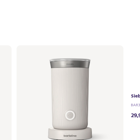
Siebträger - Walnussholz
Sie
BAR310/70 | Philips
BAR31
44,99 €
29,