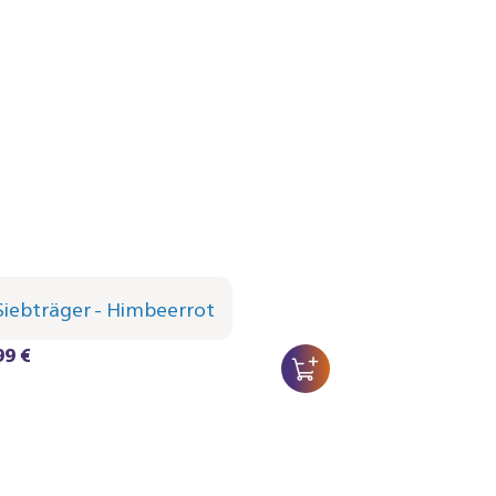
bträger - Himbeerrot
0/90 | Philips
99 €