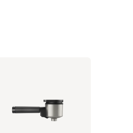
bträger - Naturweiß
0/00 | Philips
99 €