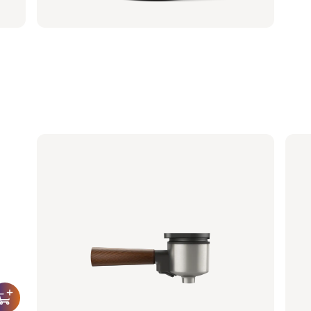
Siebträger - Blattgrün
Sie
BAR310/20 | Philips
BAR31
29,99 €
29,