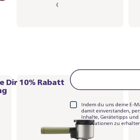
‹
›
1
2
re Dir 10% Rabatt
ng
Indem du uns deine E-Mail
damit einverstanden, per
Inhalte, Gerätetipps un
Innovationen zu erhalten
*