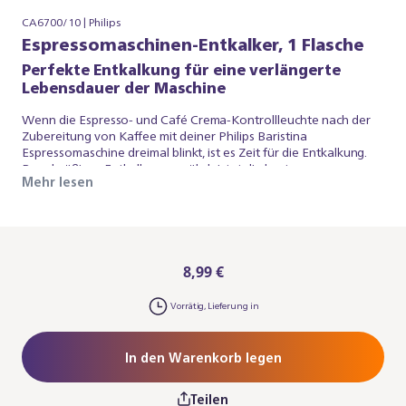
CA6700/10 | Philips
Espressomaschinen-Entkalker, 1 Flasche
Perfekte Entkalkung für eine verlängerte
Lebensdauer der Maschine
Wenn die Espresso- und Café Crema-Kontrollleuchte nach der
Zubereitung von Kaffee mit deiner Philips Baristina
Espressomaschine dreimal blinkt, ist es Zeit für die Entkalkung.
Regelmäßiges Entkalken gewährleistet die beste
Mehr lesen
Kaffeetemperatur und den besten Geschmack. Der Philips
Entkalker reinigt alle Wasserkreisläufe in deiner
Espressomaschine und schützt dein Gerät vor
Kalkablagerungen. Er ist hochwirksam, sicher und einfach in der
Anwendung. Die exklusive Formel des Philips
Espressomaschinen-Entkalkers gewährleistet eine gründliche
8,99 €
Entkalkung, ohne die empfindlichen Teile im Inneren deines
Geräts zu beschädigen.
Vorrätig, Lieferung in
In den Warenkorb legen
Teilen