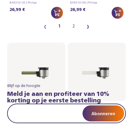
BAR310/20 | Philips
BAR310/00 | Philips
26,99 €
26,99 €
‹
›
1
2
Blijf op de hoogte
Meld je aan en profiteer van 10%
korting op je eerste bestelling
Abonneren