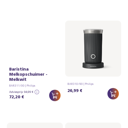
Baristina
Portafilter - Framboos
Melkopschuimer -
rood
Melkwit
BAR310/90 | Philips
BAR311/00 | Philips
26,99 €
Adviesprijs
94,99 €
72,20 €