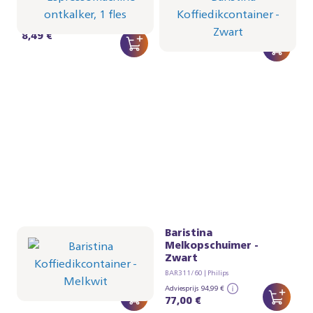
Zwart
CA6700/10 | Philips
BAR313/60 | Philips
8,49 €
15,99 €
Baristina
Baristina
Koffiedikcontainer -
Melkopschuimer -
Melkwit
Zwart
BAR313/00 | Philips
BAR311/60 | Philips
15,99 €
Adviesprijs
94,99 €
77,00 €