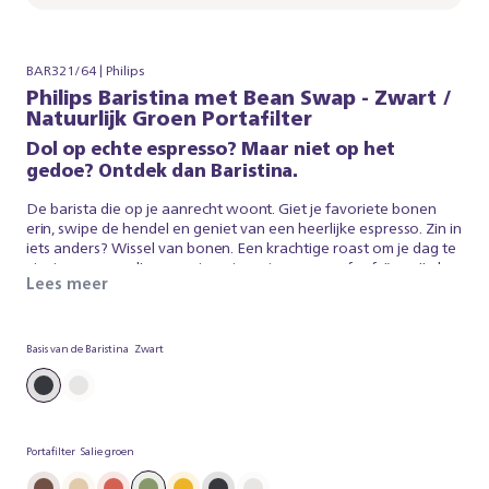
BAR321/64 | Philips
Philips Baristina met Bean Swap - Zwart /
Natuurlijk Groen Portafilter
Dol op echte espresso? Maar niet op het
gedoe? Ontdek dan Baristina.
De barista die op je aanrecht woont. Giet je favoriete bonen
erin, swipe de hendel en geniet van een heerlijke espresso. Zin in
iets anders? Wissel van bonen. Een krachtige roast om je dag te
starten, een medium roast om te ontspannen, of cafeïnevrij als
Lees meer
dat jouw ding is. Dankzij onze dubbele bonencontainer kun je
beide tegelijk gebruiken en kiezen wat bij je past. Zo eenvoudig
is het. Baristina zorgt voor de espresso, zodat jij kan genieten
van een heerlijk, vers gebrouwen koffie. Dus swipe de hendel -
Basis van de Baristina
Zwart
en maak je klaar voor echte espresso. Zonder gedoe.
Portafilter
Salie groen