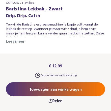
CRP1025/01 | Philips
Baristina Lekbak - Zwart
Drip. Drip. Catch
Terwijl de Baristina espressomachine je kopje vult , vangt de
lekbak de rest op. Wanneer je maar wilt, schuif je hem eruit,
maak je hem leeg en kan je verder gaan met koffie zetten. Deze
lekbak is het meest geschikt voor de zwarte Baristina
Lees meer
espressomachines vanwege de kleur, maar werkt ook met de
melkachtige witte Baristina espressomachines. Let op: je hebt
mogelijk ook het Baristina deksel voor de lekbak nodig.
€ 12,99
Op voorraad, verwachte levering
Toevoegen aan winkelwagen
Delen