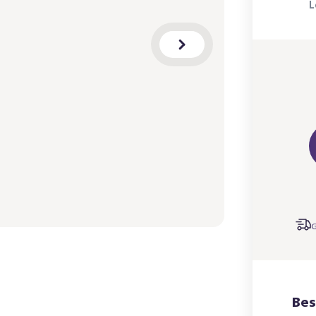
L
G
Bes