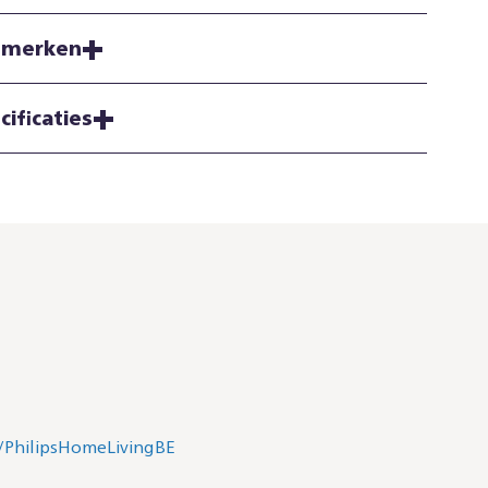
nmerken
cificaties