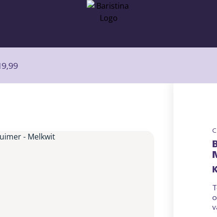
19,99
C
K
T
o
v