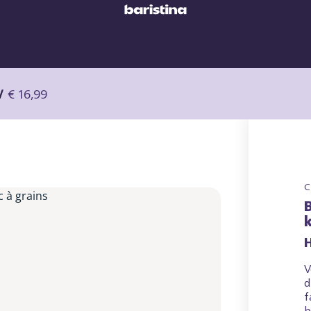
/
€ 16,99
C
V
d
f
b