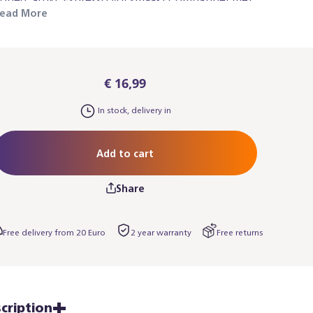
lle Baristina espressomachines.
ead More
€ 16,99
In stock, delivery in
Add to cart
Share
Free delivery from 20 Euro
2 year warranty
Free returns
cription