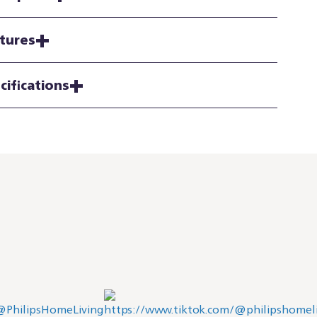
tures
cifications