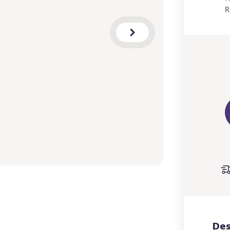
a
R
Des