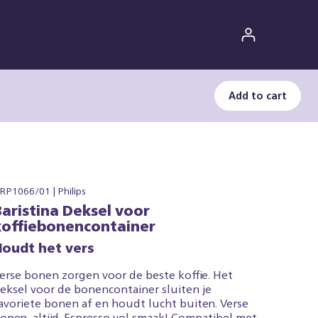
Add to cart
RP1066/01 | Philips
Baristina Deksel voor
koffiebonencontainer
Houdt het vers
erse bonen zorgen voor de beste koffie. Het
eksel voor de bonencontainer sluiten je
avoriete bonen af en houdt lucht buiten. Verse
onen, altijd. Espresso vol smaak! Compatibel met