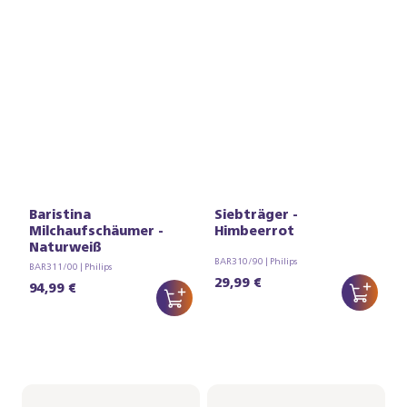
Baristina
Siebträger -
Milchaufschäumer -
Himbeerrot
Naturweiß
BAR310/90 | Philips
BAR311/00 | Philips
29,99 €
94,99 €