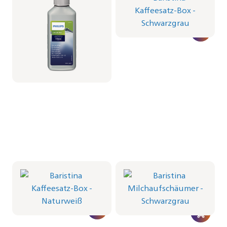
CA6700/10 | Philips
BAR313/60 | Philips
8,99 €
14,99 €
Baristina Kaffeesatz-
Baristina
Box - Naturweiß
Milchaufschäumer -
Schwarzgrau
BAR313/00 | Philips
BAR311/60 | Philips
14,99 €
94,99 €