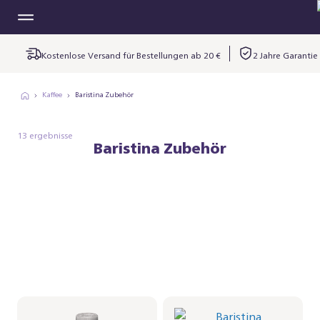
Kostenlose Versand für Bestellungen ab 20 €
2 Jahre Garantie
Kaffee
Baristina Zubehör
13 ergebnisse
Baristina Zubehör
Espressomaschinen-
Baristina Kaffeesatz-
Entkalker, 1 Flasche
Box - Schwarzgrau