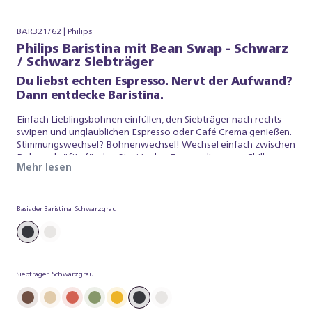
BAR321/62 | Philips
Philips Baristina mit Bean Swap - Schwarz
/ Schwarz Siebträger
Du liebst echten Espresso. Nervt der Aufwand?
Dann entdecke Baristina.
Einfach Lieblingsbohnen einfüllen, den Siebträger nach rechts
swipen und unglaublichen Espresso oder Café Crema genießen.
Stimmungswechsel? Bohnenwechsel! Wechsel einfach zwischen
Bohnen: kräftig für den Start in den Tag, medium zum Chillen
Mehr lesen
oder koffeinfrei, wenn’s entspannt bleiben soll. Dank dualem
Bohnenbehälter hast du immer zwei Sorten parat– wähl mit
einem Dreh einfach, worauf du Lust hast. Baristina kümmert sich
um den Rest.
Basis der Baristina
Schwarzgrau
Siebträger
Schwarzgrau